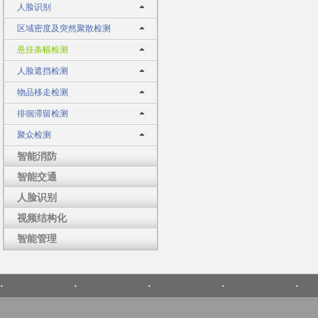
人脸识别
区域密度及突然聚散检测
悬挂条幅检测
人脸遮挡检测
物品移走检测
徘徊滞留检测
聚众检测
智能消防
智能交通
人脸识别
视频结构化
智能管理
·
·
·
·
·