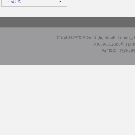
人员计数
·
·
·
·
·
北京博思廷科技有限公司 Beijing Boostiv Techno
京ICP备18028955号-1
邮箱：
热门搜索：视频分析|