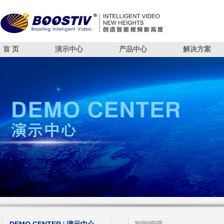
首 页
演示中心
产品中心
解决方案
智能安防
算法引擎概述
解决方案
招贤纳士
智能消防
已适配华为SDC算法
SDC算法闭环方案
智能交通
智能摄像头
人脸识别
智能分析盒
视频结构化
智能中台
智能管理
DEMO CENTER 演示中心
PRODUCT 产品中