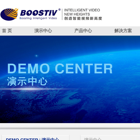
首 页
演示中心
产品中心
解决方案
智能安防
算法引擎概述
解决方案
招贤纳士
智能消防
已适配华为SDC算法
SDC算法闭环方案
智能交通
智能摄像头
人脸识别
智能分析盒
视频结构化
智能中台
智能管理
DEMO CENTER 演示中心
PRODUCT 产品中