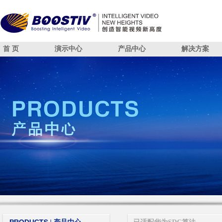
首 页
演示中心
产品中心
解决方案
智能安防
算法引擎概述
解决方案
招贤纳士
智能消防
已适配华为SDC算法
SDC算法闭环方案
智能交通
智能摄像头
人脸识别
智能分析盒
视频结构化
智能中台
智能管理
DEMO CENTER 演示中心
PRODUCT 产品中