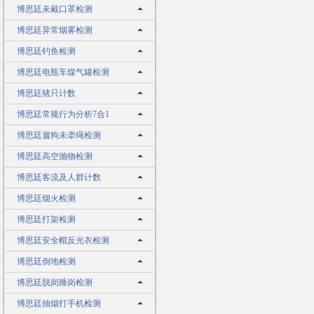
博思廷未戴口罩检测
博思廷异常烟雾检测
博思廷钓鱼检测
博思廷电瓶车煤气罐检测
博思廷猪只计数
博思廷常规行为分析7合1
博思廷遛狗未牵绳检测
博思廷高空抛物检测
博思廷客流及人群计数
博思廷烟火检测
博思廷打架检测
博思廷安全帽反光衣检测
博思廷倒地检测
博思廷脱岗睡岗检测
博思廷抽烟打手机检测