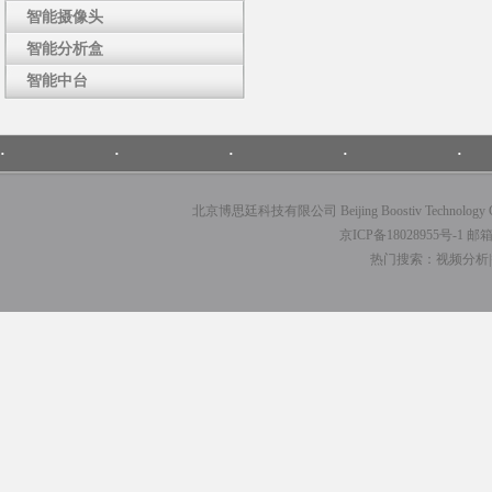
智能摄像头
智能分析盒
智能中台
·
·
·
·
·
北京博思廷科技有限公司 Beijing Boostiv Techno
京ICP备18028955号-1
邮箱：
热门搜索：视频分析|