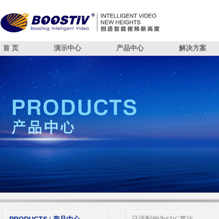
首 页
演示中心
产品中心
解决方案
智能安防
算法引擎概述
解决方案
招贤纳士
智能消防
已适配华为SDC算法
SDC算法闭环方案
智能交通
智能摄像头
人脸识别
智能分析盒
视频结构化
智能中台
智能管理
DEMO CENTER 演示中心
PRODUCT 产品中