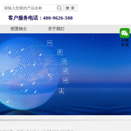
客户服务电话：400-9626-508
招贤纳士
关于我们
OGY 技术支持
INFORMATION 资讯信息
ABOUT 关于我们