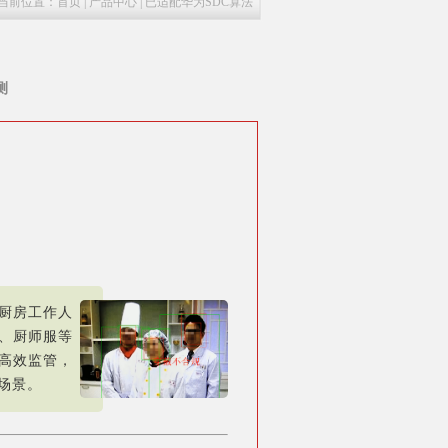
当前位置：
首页
|
产品中心
|
已适配华为SDC算法
测
厨房工作人
、厨师服等
高效监管，
场景。