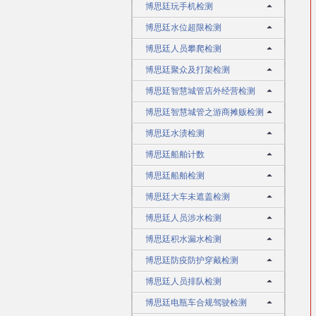
博思廷玩手机检测
博思廷水位超限检测
博思廷人员攀爬检测
博思廷聚众及打架检测
博思廷智慧城管店外经营检测
博思廷智慧城管之游商摊贩检测
博思廷水渍检测
博思廷船舶计数
博思廷船舶检测
博思廷大车未遮盖检测
博思廷人员涉水检测
博思廷积水漏水检测
博思廷防疫防护穿戴检测
博思廷人员排队检测
博思廷电瓶车合规驾驶检测