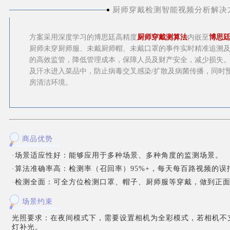
厨师穿戴检测智能视频分析解决
方案采用深度学习的博思廷高精度
厨师穿戴测算法
内嵌至
博思
厨师未穿厨师服、未戴厨师帽、未戴口罩的事件实时精准追溯
的高效监管，降低管理成本，保障人员及财产安全，减少损失
及汗水进入菜品中，防止病毒交叉感染/扩散及病菌传播，同时
房清洁环境。
商品优势
·场景适应性好：能够应用于多种场景、多种角度的监测场景。
·算法准确率高：检测率（召回率）95%+，每天每百路视频的误
·检测全面：可全方位检测口罩、帽子、厨师服等穿戴，做到正
场景约束
光照要求：在夜间模式下，需要设置相机为全彩模式，若相机不
灯补光。