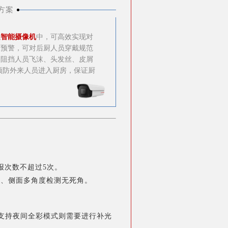
方案
廷智能摄像机
中，可高效实现对
及预警，可对后厨人员穿戴规范
。阻挡人员飞沫、头发丝、皮屑
预防外来人员进入厨房，保证厨
报次数不超过5次。
面、侧面多角度检测无死角。
支持夜间全彩模式则需要进行补光