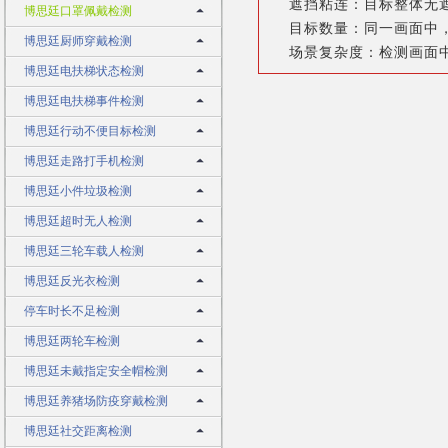
遮挡粘连：目标整体无
博思廷口罩佩戴检测
目标数量：同一画面中，
博思廷厨师穿戴检测
场景复杂度：检测画面
博思廷电扶梯状态检测
博思廷电扶梯事件检测
博思廷行动不便目标检测
博思廷走路打手机检测
博思廷小件垃圾检测
博思廷超时无人检测
博思廷三轮车载人检测
博思廷反光衣检测
停车时长不足检测
博思廷两轮车检测
博思廷未戴指定安全帽检测
博思廷养猪场防疫穿戴检测
博思廷社交距离检测