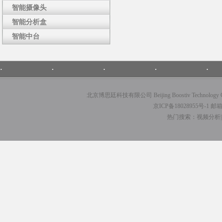
智能摄像头
智能分析盒
智能中台
·
·
·
·
·
北京博思廷科技有限公司 Beijing Boostiv Techno
京ICP备18028955号-1
邮箱：
热门搜索：视频分析|